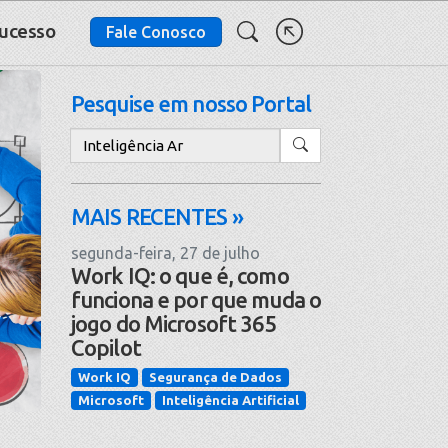
Sucesso
Fale Conosco
Pesquise em nosso Portal
Pesquisar
MAIS RECENTES »
segunda-feira, 27 de julho
Work IQ: o que é, como
funciona e por que muda o
jogo do Microsoft 365
Copilot
Work IQ
Segurança de Dados
Microsoft
Inteligência Artificial