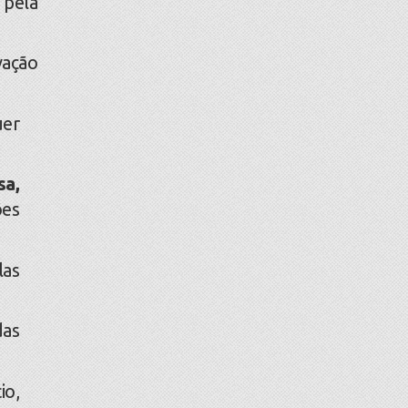
 pela
vação
uer
sa,
es
las
das
io,