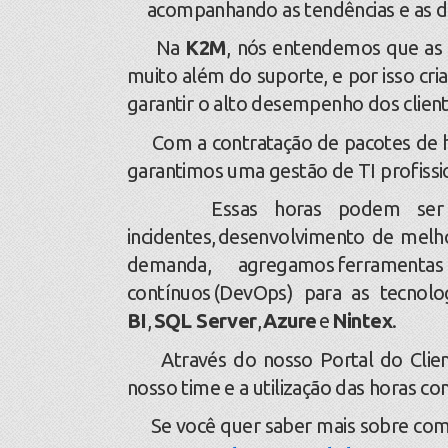
acompanhando as tendências e as
Na
K2M
, nós entendemos que as 
muito além do suporte, e por isso cri
garantir o alto desempenho dos clien
Com a contratação de pacotes de hor
garantimos uma gestão de TI profissio
Essas horas podem ser utili
incidentes, desenvolvimento de melho
demanda, agregamos ferramentas 
contínuos (DevOps) para as tecnolo
BI
,
SQL Server
,
Azure
e
Nintex
.
Através do nosso Portal do Client
nosso time e a utilização das horas c
Se você quer saber mais sobre como