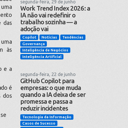
segunda-feira, 29 de junho
m uma
Work Trend Index 2026: a
mento
IA não vai redefinir o
trabalho sozinha — a
e das
adoção vai
Copilot
Notícias
Tendências
e uma
Governança
am às
Inteligência de Negócios
Inteligência Artificial
o e a
segunda-feira, 22 de junho
GitHub Copilot para
empresas: o que muda
ado é
quando a IA deixa de ser
s dos
promessa e passa a
reduzir incidentes
 se
Tecnologia da Informação
Casos de Sucesso