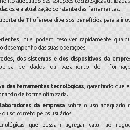
amento adequado das soluções tecnológicas utilizadas
ados e a atualização constante das ferramentas.
te de TI oferece diversos benefícios para a ino
erientes
, que podem resolver rapidamente qualq
r o desempenho das suas operações.
edes, dos sistemas e dos dispositivos da empre
s, perda de dados ou vazamento de informaçõ
va das ferramentas tecnológicas
, garantindo que e
ionando de forma otimizada.
olaboradores da empresa
sobre o uso adequado 
o uso correto pelos usuários.
cnológicas que possam agregar valor ao negóc