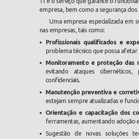
TI é o serviço que garante o funcion
empresa, bem como a segurança dos d
Uma empresa especializada em supor
nas empresas, tais como:
Profissionais qualificados e exp
problema técnico que possa afeta
Monitoramento e proteção das r
evitando ataques cibernético
confidenciais.
Manutenção preventiva e correti
estejam sempre atualizadas e func
Orientação e capacitação dos c
ferramentas, aumentando adoção e 
Sugestão de novas soluções te