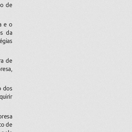
so de
a e o
os da
égias
ra de
resa,
o dos
uirir
presa
to de