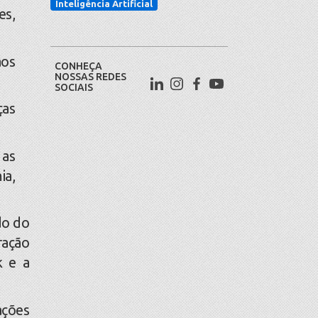
Inteligência Artificial
es,
aos
CONHEÇA
NOSSAS REDES
SOCIAIS
ças
 as
ia,
do do
ração
k e a
ações