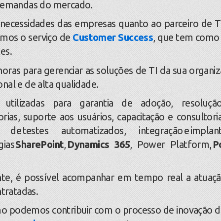
 demandas do mercado.
necessidades das empresas quanto ao parceiro de T
amos o serviço de
Customer Success
, que tem como
tes.
as para gerenciar as soluções de TI da sua organiz
nal e de alta qualidade.
zadas para garantia de adoção, resoluçã
rias, suporte aos usuários, capacitação e consultori
de testes automatizados, integração e implan
gias
SharePoint
,
Dynamics 365
, Power Platform,
P
e, é possível acompanhar em tempo real a atuaç
ontratadas.
 podemos contribuir com o processo de inovação d