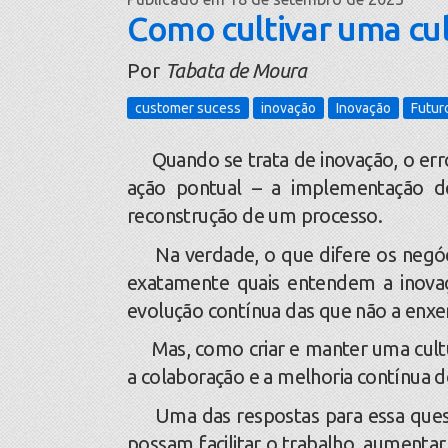
Como cultivar uma cu
Por
Tabata de Moura
customer sucess
inovação
Inovação
Futur
Quando se trata de inovação, o err
ação pontual – a implementação d
reconstrução de um processo.
Na verdade, o que difere os negóci
exatamente quais entendem a inova
evolução contínua das que não a en
Mas, como criar e manter uma cultura
a colaboração e a melhoria contínua 
Uma das respostas para essa questã
possam facilitar o trabalho, aumentar