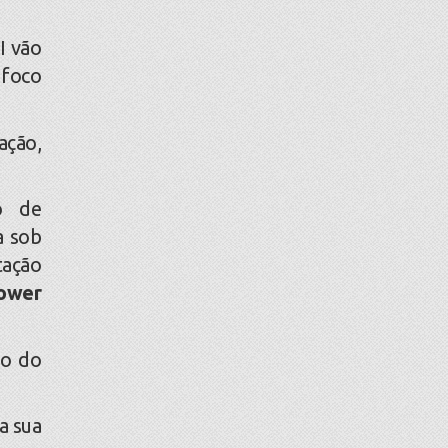
I vão
 foco
ação,
o de
a sob
tação
ower
ão do
a sua