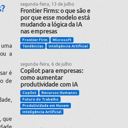
segunda-feira, 13 de julho
s?
Frontier Firms: o que são e
por que esse modelo está
mudando a lógica da IA
nas empresas
Frontier Firm
Microsoft
é uma
Tendências
Inteligência Artificial
 ou a
segunda-feira, 6 de julho
Copilot para empresas:
sar é
como aumentar
so de
produtividade com IA
Copilot
Recursos Humanos
dade,
Futuro do Trabalho
Produtividade em Nuvem
Inteligência Artificial
, que
idade