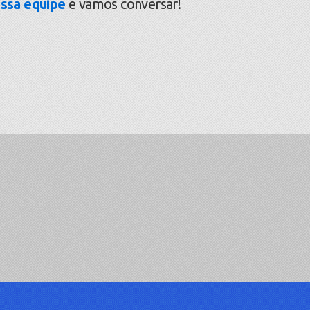
ssa equipe
e vamos conversar!