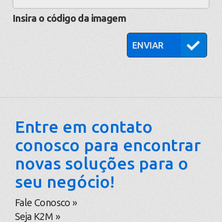
nova
imagem
Insira o código da imagem
está
pronta
Entre em contato
conosco para encontrar
novas soluções para o
seu negócio!
Fale Conosco »
Seja K2M »