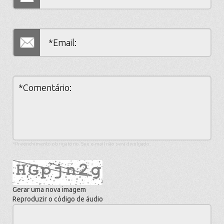
*Preenchimento obrigatório. Seu e-mail não será divulgado.
Gerar uma nova imagem
Reproduzir o código de áudio
A