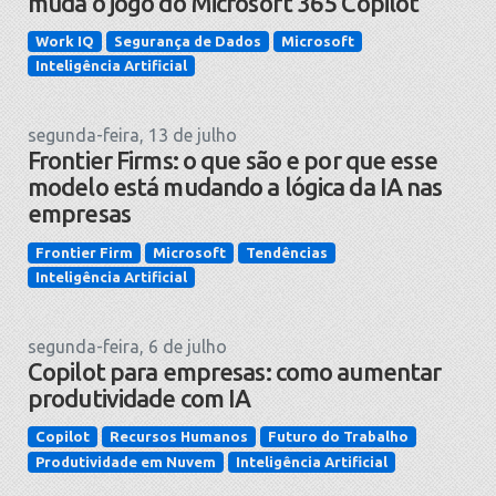
muda o jogo do Microsoft 365 Copilot
Work IQ
Segurança de Dados
Microsoft
Inteligência Artificial
segunda-feira, 13 de julho
Frontier Firms: o que são e por que esse
modelo está mudando a lógica da IA nas
empresas
Frontier Firm
Microsoft
Tendências
Inteligência Artificial
segunda-feira, 6 de julho
Copilot para empresas: como aumentar
produtividade com IA
Copilot
Recursos Humanos
Futuro do Trabalho
Produtividade em Nuvem
Inteligência Artificial