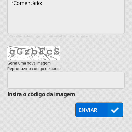
*Preenchimento obrigatório. Seu e-mail não será divulgado.
Gerar uma nova imagem
Reproduzir o código de áudio
A
nova
imagem
Insira o código da imagem
está
pronta