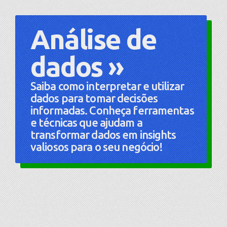
Análise de
dados »
Saiba como interpretar e utilizar
dados para tomar decisões
informadas. Conheça ferramentas
e técnicas que ajudam a
transformar dados em insights
valiosos para o seu negócio!