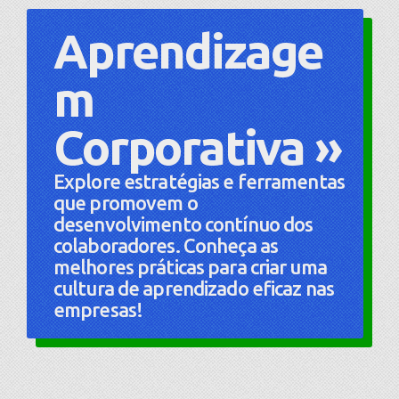
Aprendizage
m
Corporativa »
Explore estratégias e ferramentas
que promovem o
desenvolvimento contínuo dos
colaboradores. Conheça as
melhores práticas para criar uma
cultura de aprendizado eficaz nas
empresas!