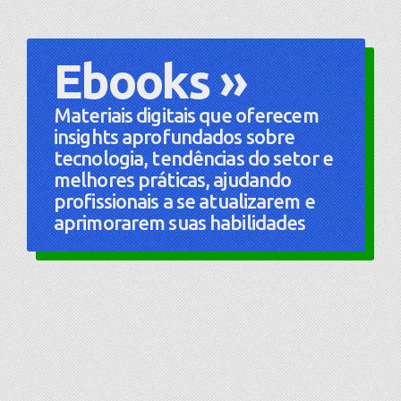
Ebooks »
Materiais digitais que oferecem
insights aprofundados sobre
tecnologia, tendências do setor e
melhores práticas, ajudando
profissionais a se atualizarem e
aprimorarem suas habilidades