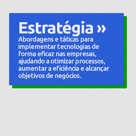
Estratégia »
Abordagens e táticas para
implementar tecnologias de
forma eficaz nas empresas,
ajudando a otimizar processos,
aumentar a eficiência e alcançar
objetivos de negócios.