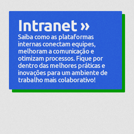
Intranet »
Saiba como as plataformas
internas conectam equipes,
melhoram a comunicação e
otimizam processos. Fique por
dentro das melhores práticas e
inovações para um ambiente de
trabalho mais colaborativo!