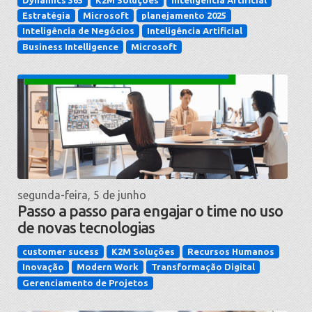
Estratégia
Microsoft
planejamento 2025
Inteligência de Negócios
Inteligência Artificial
Business Intelligence
Microsoft
segunda-feira, 5 de junho
Passo a passo para engajar o time no uso
de novas tecnologias
customer sucess
K2M Soluções
Recursos Humanos
Inovação
Modern Work
Transformação Digital
Gerenciamento de Projetos