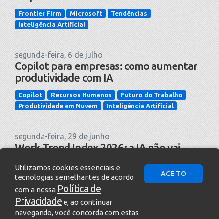
Frontier Firm
Microsoft
Tendências
Inteligência Artificial
segunda-feira, 6 de julho
Copilot para empresas: como aumentar
produtividade com IA
Copilot
Recursos Humanos
Futuro do Trabalho
Produtividade em Nuvem
Inteligência Artificial
segunda-feira, 29 de junho
Work Trend Index 2026: a IA não vai
redefinir o trabalho sozinha — a adoção
Utilizamos cookies essenciais e
vai
ACEITO
tecnologias semelhantes de acordo
Política de
Copilot
Notícias
Tendências
Governança
com a nossa
Inteligência de Negócios
Inteligência Artificial
Privacidade
e, ao continuar
navegando, você concorda com estas