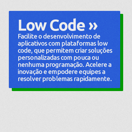
Low Code »
Facilite o desenvolvimento de
aplicativos com plataformas low
code, que permitem criar soluções
personalizadas com pouca ou
nenhuma programação. Acelere a
inovação e empodere equipes a
resolver problemas rapidamente.