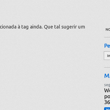
onada à tag ainda. Que tal sugerir um
NO
Pe
Pe
M
seg
Wo
po
36
Wo