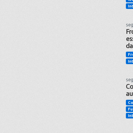
In
seg
Fr
es
da
Fr
In
seg
Co
au
Co
Fu
In