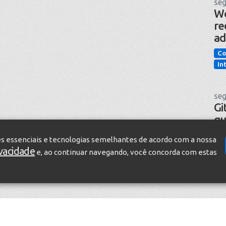
seg
Wo
re
ad
Co
In
seg
Gi
qu
pr
es essenciais e tecnologias semelhantes de acordo com a nossa
in
ivacidade
e, ao continuar navegando, você concorda com estas
Te
In