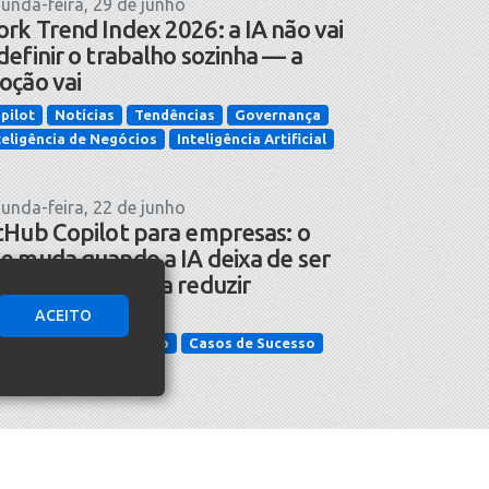
unda-feira, 29 de junho
rk Trend Index 2026: a IA não vai
definir o trabalho sozinha — a
oção vai
pilot
Notícias
Tendências
Governança
teligência de Negócios
Inteligência Artificial
unda-feira, 22 de junho
tHub Copilot para empresas: o
e muda quando a IA deixa de ser
omessa e passa a reduzir
cidentes
ACEITO
cnologia da Informação
Casos de Sucesso
teligência Artificial