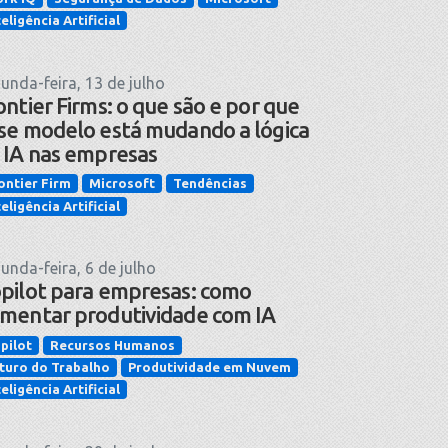
teligência Artificial
unda-feira, 13 de julho
ontier Firms: o que são e por que
se modelo está mudando a lógica
 IA nas empresas
ontier Firm
Microsoft
Tendências
teligência Artificial
unda-feira, 6 de julho
pilot para empresas: como
mentar produtividade com IA
pilot
Recursos Humanos
turo do Trabalho
Produtividade em Nuvem
teligência Artificial