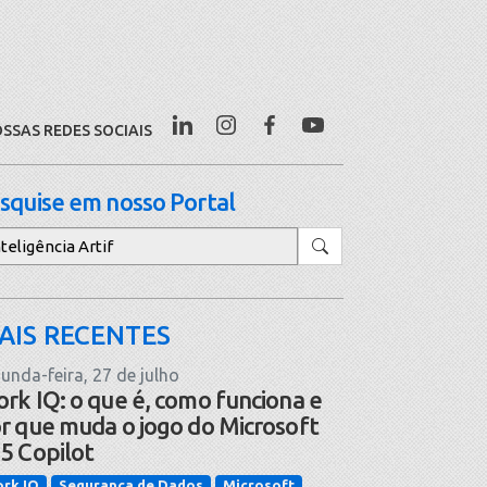
SSAS REDES SOCIAIS
squise em nosso Portal
squisar
AIS RECENTES
unda-feira, 27 de julho
rk IQ: o que é, como funciona e
r que muda o jogo do Microsoft
5 Copilot
rk IQ
Segurança de Dados
Microsoft