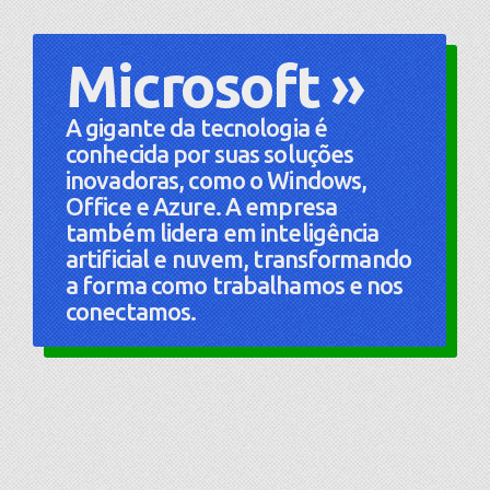
Microsoft »
A gigante da tecnologia é
conhecida por suas soluções
inovadoras, como o Windows,
Office e Azure. A empresa
também lidera em inteligência
artificial e nuvem, transformando
a forma como trabalhamos e nos
conectamos.