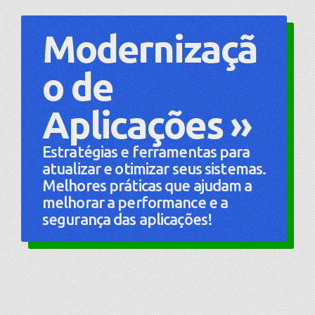
Modernizaçã
o de
Aplicações »
Estratégias e ferramentas para
atualizar e otimizar seus sistemas.
Melhores práticas que ajudam a
melhorar a performance e a
segurança das aplicações!