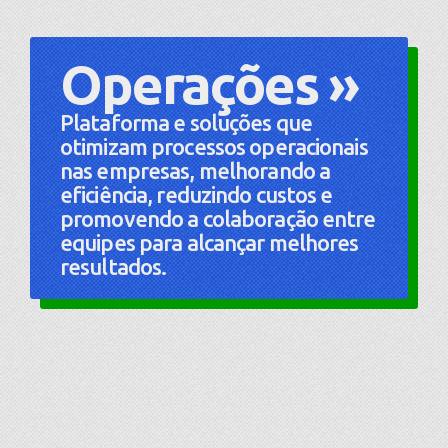
Operações »
Plataforma e soluções que
otimizam processos operacionais
nas empresas, melhorando a
eficiência, reduzindo custos e
promovendo a colaboração entre
equipes para alcançar melhores
resultados.