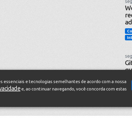
seg
Wo
re
ad
Co
In
seg
Gi
qu
pr
es essenciais e tecnologias semelhantes de acordo com a nossa
in
ivacidade
e, ao continuar navegando, você concorda com estas
Te
In