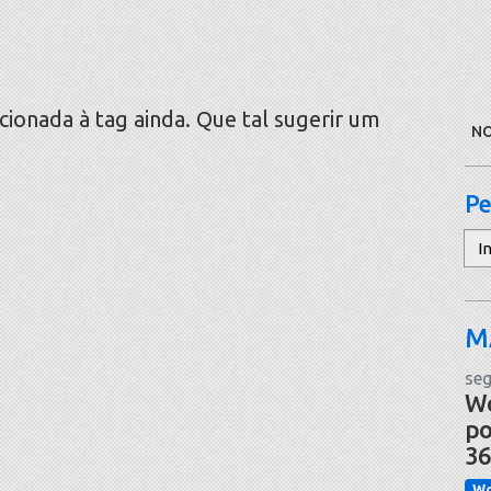
onada à tag ainda. Que tal sugerir um
NO
Pe
Pe
M
seg
Wo
po
36
Wo