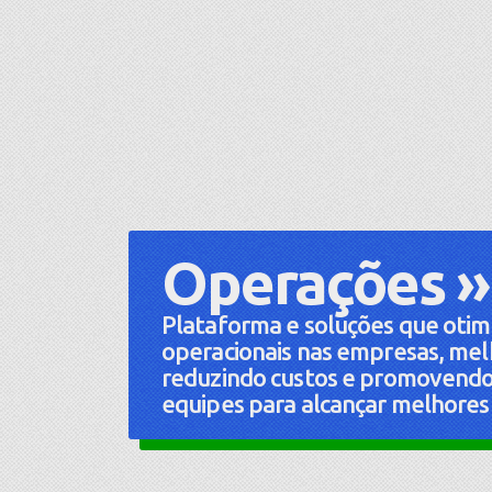
Operações »
Plataforma e soluções que otim
operacionais nas empresas, melh
reduzindo custos e promovendo
equipes para alcançar melhores