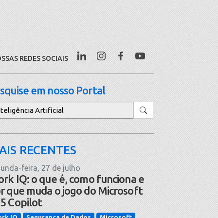
SSAS REDES SOCIAIS
squise em nosso Portal
squisar
AIS RECENTES
unda-feira, 27 de julho
rk IQ: o que é, como funciona e
r que muda o jogo do Microsoft
5 Copilot
rk IQ
Segurança de Dados
Microsoft