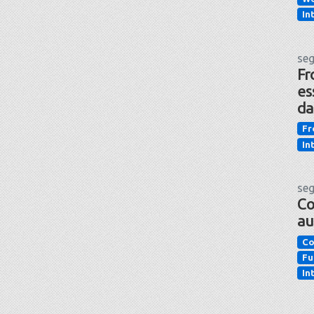
In
seg
Fr
es
da
Fr
In
seg
Co
au
Co
Fu
In