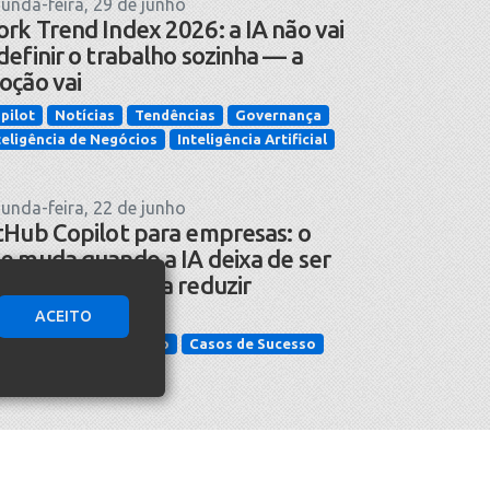
unda-feira, 29 de junho
rk Trend Index 2026: a IA não vai
definir o trabalho sozinha — a
oção vai
pilot
Notícias
Tendências
Governança
teligência de Negócios
Inteligência Artificial
unda-feira, 22 de junho
tHub Copilot para empresas: o
e muda quando a IA deixa de ser
omessa e passa a reduzir
cidentes
ACEITO
cnologia da Informação
Casos de Sucesso
teligência Artificial