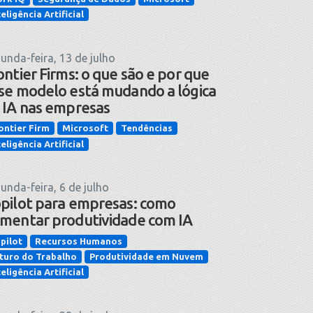
teligência Artificial
unda-feira, 13 de julho
ontier Firms: o que são e por que
se modelo está mudando a lógica
 IA nas empresas
ontier Firm
Microsoft
Tendências
teligência Artificial
unda-feira, 6 de julho
pilot para empresas: como
mentar produtividade com IA
pilot
Recursos Humanos
turo do Trabalho
Produtividade em Nuvem
teligência Artificial