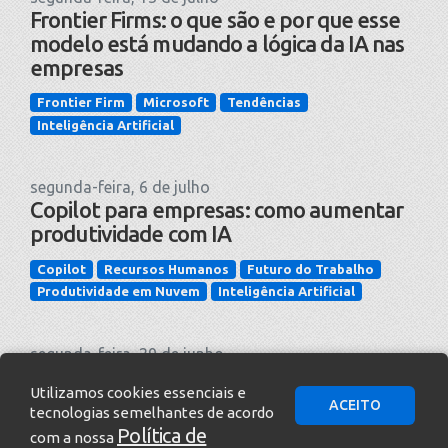
Frontier Firms: o que são e por que esse
modelo está mudando a lógica da IA nas
empresas
Frontier Firm
Microsoft
Tendências
Inteligência Artificial
segunda-feira, 6 de julho
Copilot para empresas: como aumentar
produtividade com IA
Copilot
Recursos Humanos
Futuro do Trabalho
Produtividade em Nuvem
Inteligência Artificial
segunda-feira, 29 de junho
Work Trend Index 2026: a IA não vai
Utilizamos cookies essenciais e
redefinir o trabalho sozinha — a adoção
ACEITO
tecnologias semelhantes de acordo
vai
Política de
com a nossa