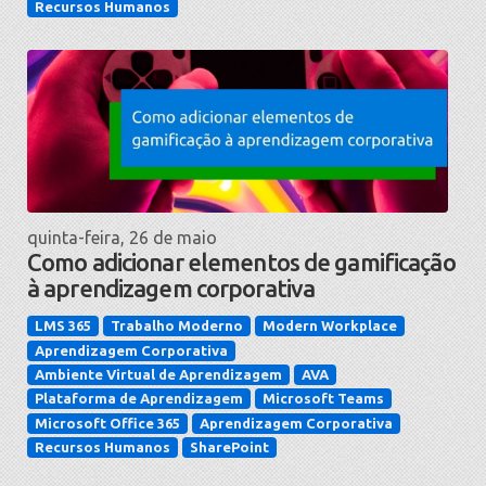
Recursos Humanos
quinta-feira, 26 de maio
Como adicionar elementos de gamificação
à aprendizagem corporativa
LMS 365
Trabalho Moderno
Modern Workplace
Aprendizagem Corporativa
Ambiente Virtual de Aprendizagem
AVA
Plataforma de Aprendizagem
Microsoft Teams
Microsoft Office 365
Aprendizagem Corporativa
Recursos Humanos
SharePoint