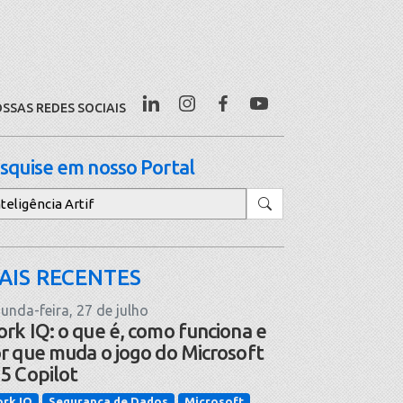
SSAS REDES SOCIAIS
squise em nosso Portal
squisar
AIS RECENTES
unda-feira, 27 de julho
rk IQ: o que é, como funciona e
r que muda o jogo do Microsoft
5 Copilot
rk IQ
Segurança de Dados
Microsoft