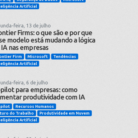
teligência Artificial
unda-feira, 13 de julho
ontier Firms: o que são e por que
se modelo está mudando a lógica
 IA nas empresas
ontier Firm
Microsoft
Tendências
teligência Artificial
unda-feira, 6 de julho
pilot para empresas: como
mentar produtividade com IA
pilot
Recursos Humanos
turo do Trabalho
Produtividade em Nuvem
teligência Artificial