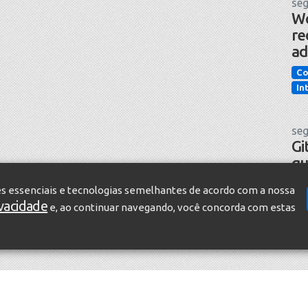
seg
Wo
re
ad
Co
In
seg
Gi
qu
pr
es essenciais e tecnologias semelhantes de acordo com a nossa
in
ivacidade
e, ao continuar navegando, você concorda com estas
Te
In