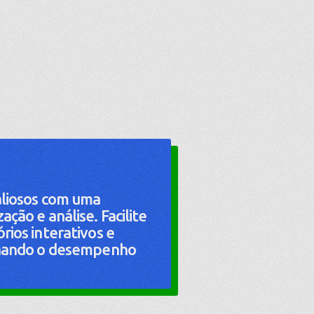
aliosos com uma
ção e análise. Facilite
rios interativos e
ionando o desempenho