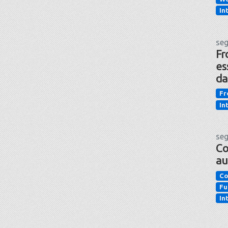
In
seg
Fr
es
da
Fr
In
seg
Co
au
Co
Fu
In