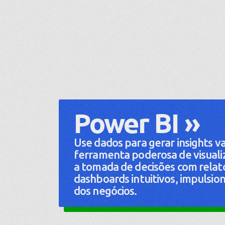
Power BI »
Use dados para gerar insights v
ferramenta poderosa de visualiza
a tomada de decisões com relató
dashboards intuitivos, impuls
dos negócios.