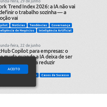
unda-feira, 29 de junho
rk Trend Index 2026: a IA não vai
definir o trabalho sozinha — a
oção vai
pilot
Notícias
Tendências
Governança
teligência de Negócios
Inteligência Artificial
unda-feira, 22 de junho
tHub Copilot para empresas: o
e muda quando a IA deixa de ser
omessa e passa a reduzir
cidentes
ACEITO
cnologia da Informação
Casos de Sucesso
teligência Artificial