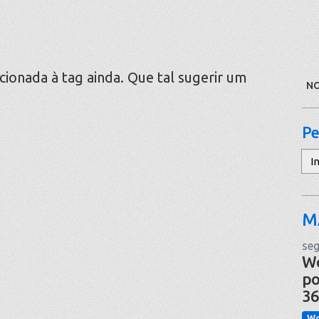
onada à tag ainda. Que tal sugerir um
NO
Pe
Pe
M
seg
Wo
po
36
Wo