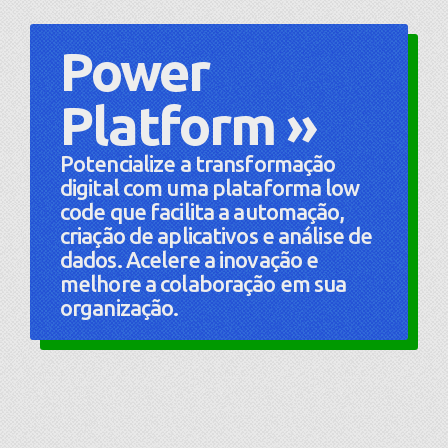
Power
Platform »
Potencialize a transformação
digital com uma plataforma low
code que facilita a automação,
criação de aplicativos e análise de
dados. Acelere a inovação e
melhore a colaboração em sua
organização.