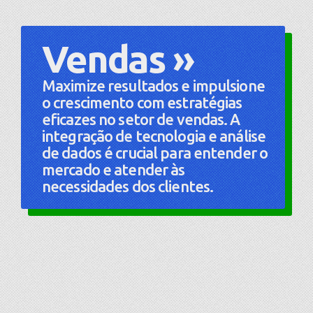
Vendas »
Maximize resultados e impulsione
o crescimento com estratégias
eficazes no setor de vendas. A
integração de tecnologia e análise
de dados é crucial para entender o
mercado e atender às
necessidades dos clientes.