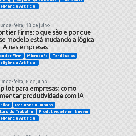
teligência Artificial
unda-feira, 13 de julho
ontier Firms: o que são e por que
se modelo está mudando a lógica
 IA nas empresas
ontier Firm
Microsoft
Tendências
teligência Artificial
unda-feira, 6 de julho
pilot para empresas: como
mentar produtividade com IA
pilot
Recursos Humanos
turo do Trabalho
Produtividade em Nuvem
teligência Artificial