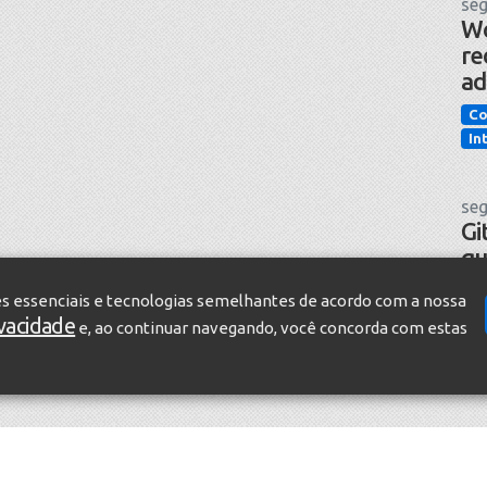
seg
Wo
re
ad
Co
In
seg
Gi
qu
pr
es essenciais e tecnologias semelhantes de acordo com a nossa
in
ivacidade
e, ao continuar navegando, você concorda com estas
Te
In