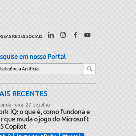
SSAS REDES SOCIAIS
squise em nosso Portal
squisar
AIS RECENTES
unda-feira, 27 de julho
rk IQ: o que é, como funciona e
r que muda o jogo do Microsoft
5 Copilot
rk IQ
Segurança de Dados
Microsoft