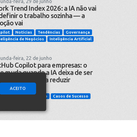
unda-feira, 29 de junho
rk Trend Index 2026: a IA não vai
definir o trabalho sozinha — a
oção vai
pilot
Notícias
Tendências
Governança
teligência de Negócios
Inteligência Artificial
unda-feira, 22 de junho
tHub Copilot para empresas: o
e muda quando a IA deixa de ser
omessa e passa a reduzir
cidentes
ACEITO
cnologia da Informação
Casos de Sucesso
teligência Artificial