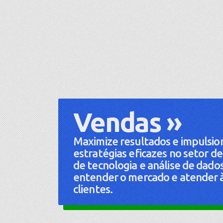
Vendas »
Maximize resultados e impulsio
estratégias eficazes no setor d
de tecnologia e análise de dados
entender o mercado e atender à
clientes.