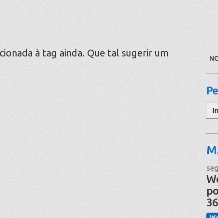
onada à tag ainda. Que tal sugerir um
NO
Pe
Pe
M
seg
Wo
po
36
Wo