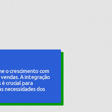
ne o crescimento com
e vendas. A integração
 é crucial para
s necessidades dos