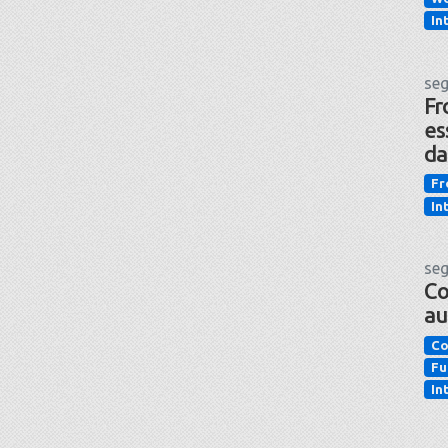
In
seg
Fr
es
da
Fr
In
seg
Co
au
Co
Fu
In