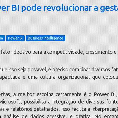
r BI pode revolucionar a ges
ia
Power BI
Business Intelligence
tor decisivo para a competitividade, crescimento e
 isso seja possível, é preciso combinar diversos fat
pacitada e uma cultura organizacional que coloq
s, a melhor escolha certamente é o Power BI,
Microsoft, possibilita a integração de diversas font
as e relatórios detalhados. Isso facilita a interpretaç
 análise de dados acessível e prática. No entan