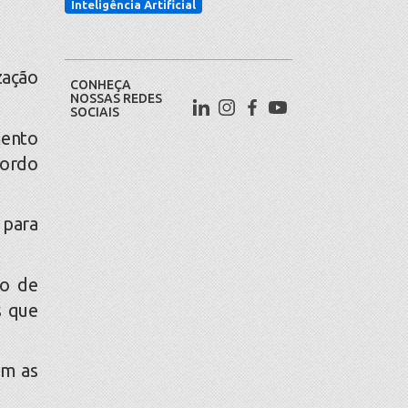
Inteligência Artificial
zação
CONHEÇA
NOSSAS REDES
SOCIAIS
mento
cordo
 para
ão de
s que
om as