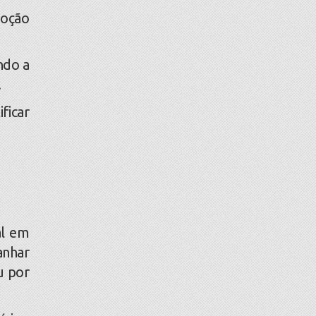
doção
ndo a
.
ficar
al em
anhar
u por