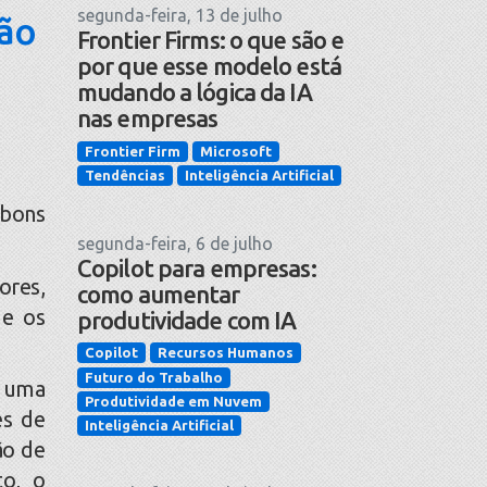
segunda-feira, 13 de julho
tão
Frontier Firms: o que são e
por que esse modelo está
mudando a lógica da IA
nas empresas
Frontier Firm
Microsoft
Tendências
Inteligência Artificial
 bons
segunda-feira, 6 de julho
Copilot para empresas:
ores,
como aumentar
ue os
produtividade com IA
Copilot
Recursos Humanos
Futuro do Trabalho
 uma
Produtividade em Nuvem
es de
Inteligência Artificial
ão de
to, o