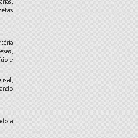
rias,
metas
tária
esas,
cio e
nsal,
cando
ndo a