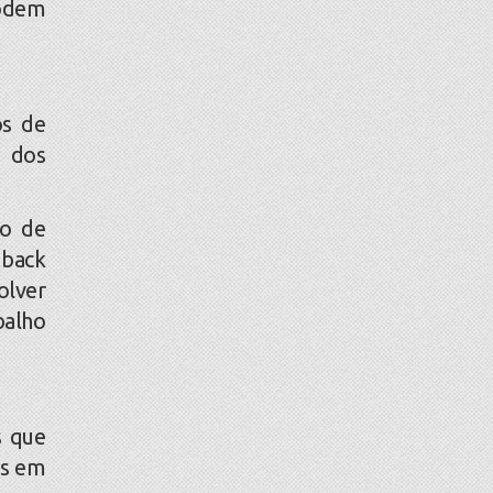
podem
s de
o dos
ão de
dback
olver
balho
s que
os em