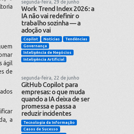
segunda-feira, 29 de junho
oria
Work Trend Index 2026: a
IA não vai redefinir o
trabalho sozinha — a
adoção vai
Copilot
Notícias
Tendências
eguem
Governança
Inteligência de Negócios
Tomar
Inteligência Artificial
 ágil
es de
segunda-feira, 22 de junho
GitHub Copilot para
dados
empresas: o que muda
quando a IA deixa de ser
promessa e passa a
ficar
reduzir incidentes
da, a
Tecnologia da Informação
Casos de Sucesso