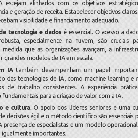
 estejam alinhados com os objetivos estratégic
ia e geração de receita. Estabelecer objetivos claros
recebam visibilidade e financiamento adequado.
 de tecnologia e dados
é essencial. O acesso a dad
robusta, especialmente na nuvem, são cruciais p
À medida que as organizações avançam, a infraestr
ar grandes modelos de IA em escala.
 em IA
também desempenham um papel important
o das tecnologias de IA, como machine learning e 
s de trabalho consistentes. A experiência prátic
fundamentais para a criação de valor com a IA.
o e cultura
. O apoio dos líderes seniores e uma cu
e decisões ágil e o método científico são essenciais p
 presença de especialistas e um modelo operacional
o igualmente importantes.