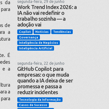
segunda-feira, 29 de junho
os da
Work Trend Index 2026: a
 para
IA não vai redefinir o
trabalho sozinha — a
adoção vai
os de
ara a
Copilot
Notícias
Tendências
Governança
utura
Inteligência de Negócios
Inteligência Artificial
e. É
redes
segunda-feira, 22 de junho
GitHub Copilot para
a e a
empresas: o que muda
quando a IA deixa de ser
ltura
promessa e passa a
ara a
reduzir incidentes
 para
Tecnologia da Informação
Casos de Sucesso