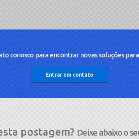
to conosco para encontrar novas soluções para
Entrar em contato
esta postagem?
Deixe abaixo o se