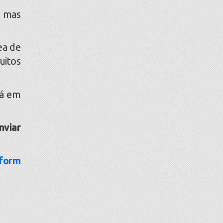
, mas
ea de
uitos
tá em
nviar
tform