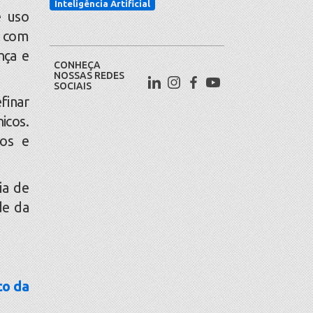
Inteligência Artificial
e uso
 com
nça e
CONHEÇA
NOSSAS REDES
SOCIAIS
finar
icos.
os e
ia de
de da
co da