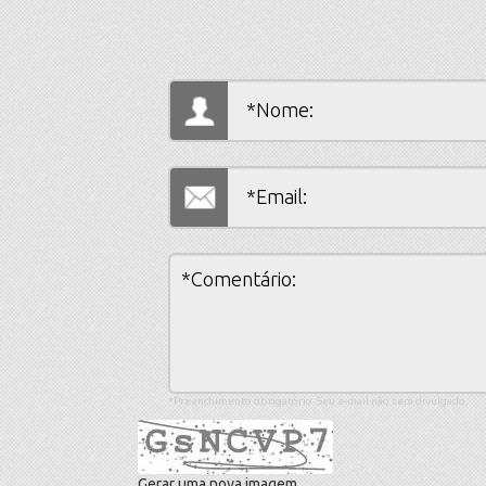
*Preenchimento obrigatório. Seu e-mail não será divulgado.
Gerar uma nova imagem