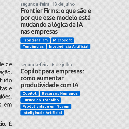
segunda-feira, 13 de julho
Frontier Firms: o que são e
por que esse modelo está
mudando a lógica da IA
nas empresas
Frontier Firm
Microsoft
Tendências
Inteligência Artificial
de de
segunda-feira, 6 de julho
Copilot para empresas:
ação.
como aumentar
studo
produtividade com IA
tas e
Copilot
Recursos Humanos
iões.
Futuro do Trabalho
es em
Produtividade em Nuvem
Inteligência Artificial
io.
É