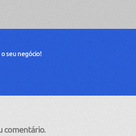
 o seu negócio!
u comentário.