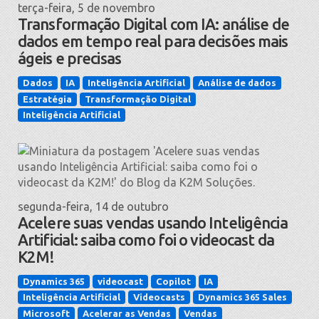
terça-feira, 5 de novembro
Transformação Digital com IA: análise de
dados em tempo real para decisões mais
ágeis e precisas
Dados
IA
Inteligência Artificial
Análise de dados
Estratégia
Transformação Digital
Inteligência Artificial
segunda-feira, 14 de outubro
Acelere suas vendas usando Inteligência
Artificial: saiba como foi o videocast da
K2M!
Dynamics 365
videocast
Copilot
IA
Inteligência Artificial
Videocasts
Dynamics 365 Sales
Microsoft
Acelerar as Vendas
Vendas