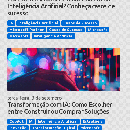
Inteligência Artificial? Conheça casos de
sucesso
IA
Inteligência Artificial
Casos de Sucesso
Microsoft Partner
Casos de Sucesso
Microsoft
Microsoft
Inteligência Artificial
terça-feira, 3 de setembro
Transformação com IA: Como Escolher
entre Construir ou Comprar Soluções
Copilot
IA
Inteligência Artificial
Estratégia
Inovação
Transformação Digital
Microsoft