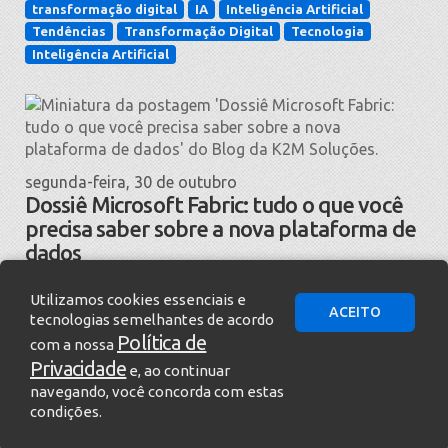
transformação digital
IA
Inteligência Artificial
Tendências
Transformação Digital
Tecnologia
Inteligência Artificial
segunda-feira, 30 de outubro
Dossiê Microsoft Fabric: tudo o que você
precisa saber sobre a nova plataforma de
dados
Dados
Microsoft Fabric
IA
Análise de dados
Utilizamos cookies essenciais e
Power BI
Microsoft
Tendências
Microsoft
ACEITO
tecnologias semelhantes de acordo
Inteligência de Negócios
Data Analytics
Política de
com a nossa
Privacidade
e, ao continuar
navegando, você concorda com estas
condições.