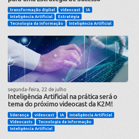
transformação digital
videocast
IA
Inteligência Artificial
Estratégia
Tecnologia da Informação
Inteligência Artificial
segunda-feira, 22 de julho
Inteligência Artificial na prática será o
tema do próximo videocast da K2M!
liderança
videocast
IA
Inteligência Artificial
Videocasts
Tecnologia da Informação
Inteligência Artificial