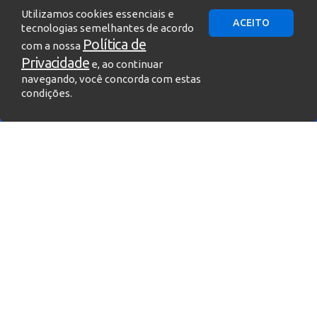
Utilizamos cookies essenciais e
ACEITO
tecnologias semelhantes de acordo
Política de
com a nossa
Privacidade
e, ao continuar
navegando, você concorda com estas
condições.
» Entre em contato!
Temos um time altamente qualificado,
pronto para entender e atender às suas
necessidades!