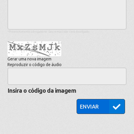
*Preenchimento obrigatório. Seu e-mail não será divulgado.
Gerar uma nova imagem
Reproduzir o código de áudio
A
nova
imagem
Insira o código da imagem
está
pronta