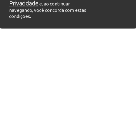
Data Analytics
Big Data
Privacidade
e, ao continuar
navegando, você concorda com estas
condições.
segunda-feira, 19 de junho
Business Intelligence: um resumo básico
Análise de dados
Tomada de Decisão
Inteligência de Negócios