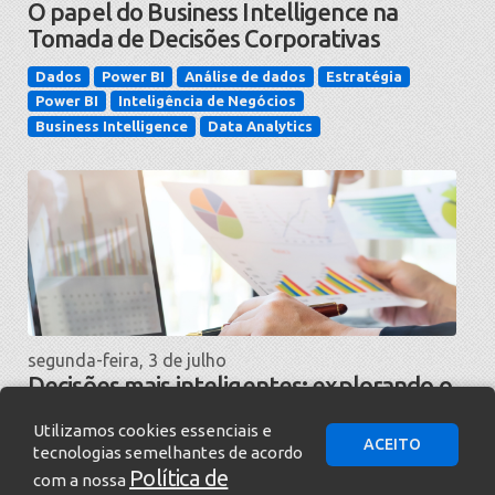
O papel do Business Intelligence na
Tomada de Decisões Corporativas
Dados
Power BI
Análise de dados
Estratégia
Power BI
Inteligência de Negócios
Business Intelligence
Data Analytics
segunda-feira, 3 de julho
Decisões mais inteligentes: explorando o
poder do Power BI
Utilizamos cookies essenciais e
ACEITO
Governança de Dados
Dados
Power BI
tecnologias semelhantes de acordo
Política de
Análise de dados
Tomada de Decisão
Power BI
com a nossa