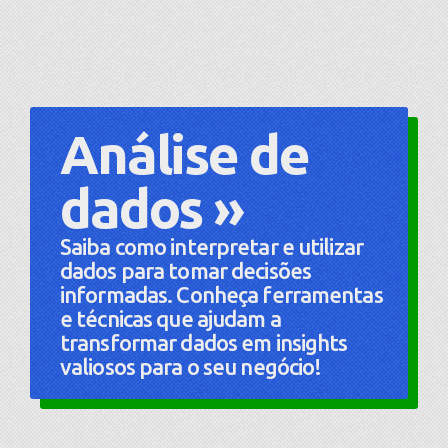
Análise de
dados »
Saiba como interpretar e utilizar
dados para tomar decisões
informadas. Conheça ferramentas
e técnicas que ajudam a
transformar dados em insights
valiosos para o seu negócio!