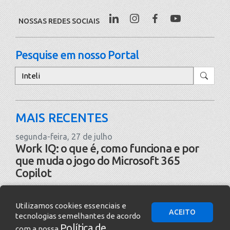
NOSSAS REDES SOCIAIS
Pesquise em nosso Portal
Pesquisar
MAIS RECENTES
segunda-feira, 27 de julho
Work IQ: o que é, como funciona e por
que muda o jogo do Microsoft 365
Copilot
Work IQ
Segurança de Dados
Microsoft
Inteligência Artificial
Utilizamos cookies essenciais e
ACEITO
tecnologias semelhantes de acordo
Política de
com a nossa