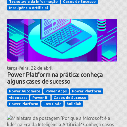
Tecnologia da Informação
Casos de Sucesso
Inteligência Artificial
terça-feira, 22 de abril
Power Platform na prática: conheça
alguns cases de sucesso
Power Automate
Power Apps
Power Platform
videocast
Power BI
Casos de Sucesso
Power Platform
Low Code
buildlab