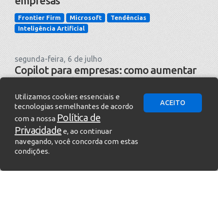
empresas
Frontier Firm
Microsoft
Tendências
Inteligência Artificial
segunda-feira, 6 de julho
Copilot para empresas: como aumentar
produtividade com IA
Utilizamos cookies essenciais e
Copilot
Recursos Humanos
Futuro do Trabalho
ACEITO
tecnologias semelhantes de acordo
Produtividade em Nuvem
Inteligência Artificial
Política de
com a nossa
Privacidade
e, ao continuar
segunda-feira, 29 de junho
navegando, você concorda com estas
Work Trend Index 2026: a IA não vai
condições.
redefinir o trabalho sozinha — a adoção
vai
Copilot
Notícias
Tendências
Governança
Inteligência de Negócios
Inteligência Artificial