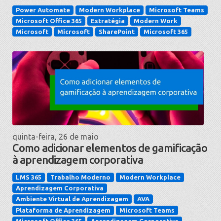
Power Automate
Modern Workplace
Microsoft Teams
Microsoft Office 365
Estratégia
Modern Work
Microsoft
Microsoft
SharePoint
Microsoft 365
quinta-feira, 26 de maio
Como adicionar elementos de gamificação
à aprendizagem corporativa
LMS 365
Trabalho Moderno
Modern Workplace
Aprendizagem Corporativa
Ambiente Virtual de Aprendizagem
AVA
Plataforma de Aprendizagem
Microsoft Teams
Microsoft Office 365
Aprendizagem Corporativa