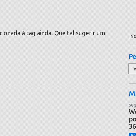
onada à tag ainda. Que tal sugerir um
NO
Pe
Pe
M
seg
Wo
po
36
Wo