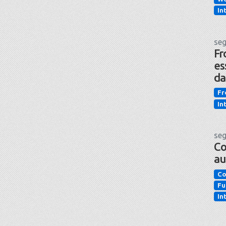
In
seg
Fr
es
da
Fr
In
seg
Co
au
Co
Fu
In