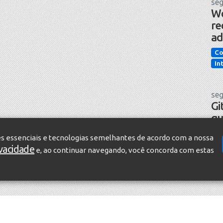
seg
Wo
re
ad
Co
In
seg
Gi
qu
pr
es essenciais e tecnologias semelhantes de acordo com a nossa
in
ivacidade
e, ao continuar navegando, você concorda com estas
Te
In