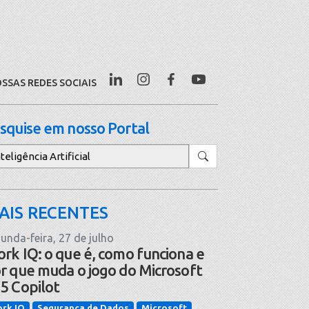
SSAS REDES SOCIAIS
squise em nosso Portal
squisar
AIS RECENTES
unda-feira, 27 de julho
rk IQ: o que é, como funciona e
r que muda o jogo do Microsoft
5 Copilot
rk IQ
Segurança de Dados
Microsoft