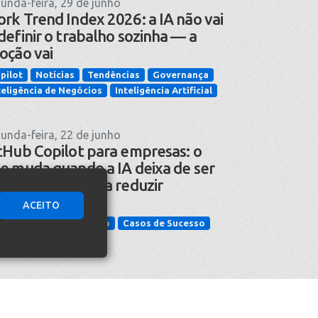
unda-feira, 29 de junho
rk Trend Index 2026: a IA não vai
definir o trabalho sozinha — a
oção vai
pilot
Notícias
Tendências
Governança
teligência de Negócios
Inteligência Artificial
unda-feira, 22 de junho
tHub Copilot para empresas: o
e muda quando a IA deixa de ser
omessa e passa a reduzir
cidentes
ACEITO
cnologia da Informação
Casos de Sucesso
teligência Artificial