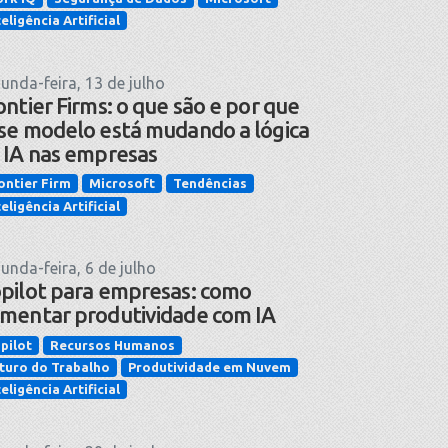
teligência Artificial
unda-feira, 13 de julho
ontier Firms: o que são e por que
se modelo está mudando a lógica
 IA nas empresas
ontier Firm
Microsoft
Tendências
teligência Artificial
unda-feira, 6 de julho
pilot para empresas: como
mentar produtividade com IA
pilot
Recursos Humanos
turo do Trabalho
Produtividade em Nuvem
teligência Artificial